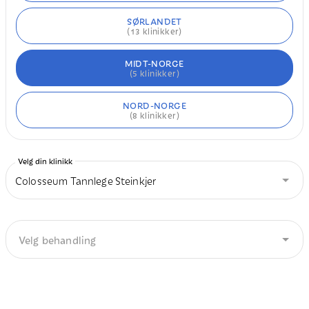
SØRLANDET
(
13
klinikker)
MIDT-NORGE
(
5
klinikker)
NORD-NORGE
(
8
klinikker)
Velg din klinikk
Colosseum Tannlege Steinkjer
Velg behandling