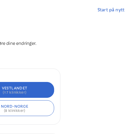
Start på nytt
jøre dine endringer.
VESTLANDET
(
17
klinikker)
NORD-NORGE
(
8
klinikker)